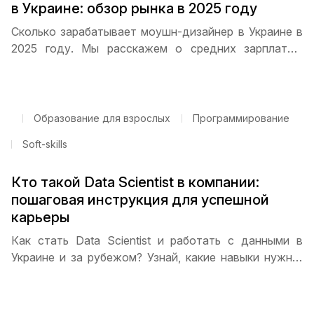
в Украине: обзор рынка в 2025 году
Сколько зарабатывает моушн-дизайнер в Украине в
2025 году. Мы расскажем о средних зарплатах,
распределении по опыту, перспективах фриланса и
удаленной работы, а также дадим советы, как
быстро прокачать навыки и получить высокий доход.
Образование для взрослых
Программирование
Soft-skills
Кто такой Data Scientist в компании:
пошаговая инструкция для успешной
карьеры
Как стать Data Scientist и работать с данными в
Украине и за рубежом? Узнай, какие навыки нужны,
как составлять портфолио, проходить стажировку и
найти первую работу. Пошаговая инструкция и
советы от ITSTEP Academy помогут начать карьеру.