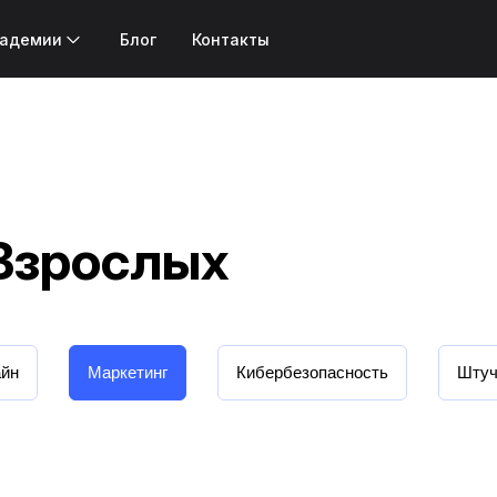
кадемии
Блог
Контакты
Взрослых
айн
Маркетинг
Кибербезопасность
Штуч