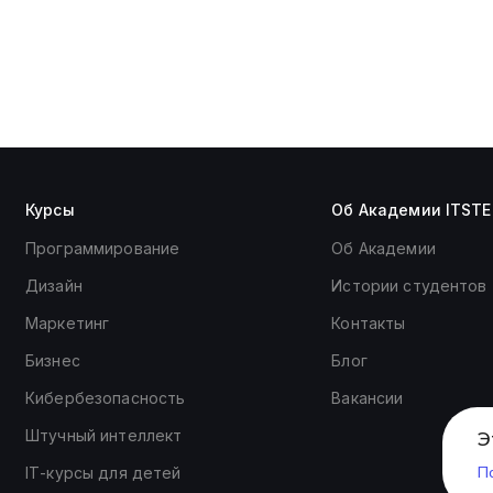
Курсы
Об Академии ITSTE
Программирование
Об Академии
Дизайн
Истории студентов
Маркетинг
Контакты
Бизнес
Блог
Кибербезопасность
Вакансии
Штучный интеллект
Э
П
ІТ-курсы для детей