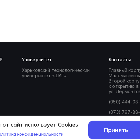
P
Университет
Контакты
Харьковский технологический
Главный корпу
университет «ШАГ»
Маломясницкая
Второй корпу
к открытию в 
ул. Лермонтов
(050) 444-08
(073) 797-88
(067) 549-75
тот сайт использует Cookies
Принять
managers_kh@i
олитика конфиденциальности