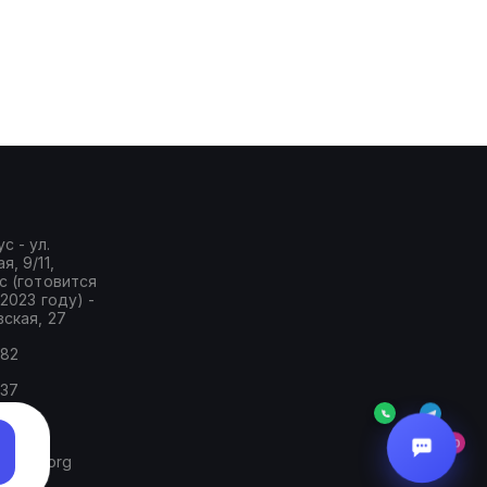
с - ул.
, 9/11,
с (готовится
2023 году) -
ская, 27
-82
-37
-74
tstep.org