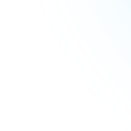
Как оплатить и записаться?
Нужен ли предыдущий опыт
публичных выступлений?
Сколько детей в группе?
Какие темы обсуждают на дебатах?
Будут ли соревнования или
турниры?