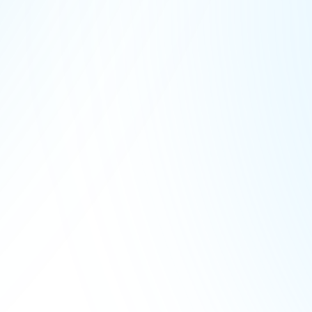
вопросы
Мой ребенок очень застенчив.
Справится ли она?
Наша программа как раз рассчитана на
постепенное преодоление страха. Безопасная
среда помогает раскрыться.
Можно ли присоединиться к
середине года?
С какого занятия видны результаты?