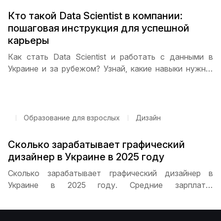
Кто такой Data Scientist в компании:
пошаговая инструкция для успешной
карьеры
Как стать Data Scientist и работать с данными в
Украине и за рубежом? Узнай, какие навыки нужны,
как составлять портфолио, проходить стажировку и
найти первую работу. Пошаговая инструкция и
советы от ITSTEP Academy помогут начать карьеру.
Образование для взрослых
Дизайн
Сколько зарабатывает графический
дизайнер в Украине в 2025 году
Сколько зарабатывает графический дизайнер в
Украине в 2025 году. Средние зарплаты,
распределение по уровню опыта, влияние города на
доходы, перспективы карьерного роста и
особенности работы на фрилансе для дизайнеров