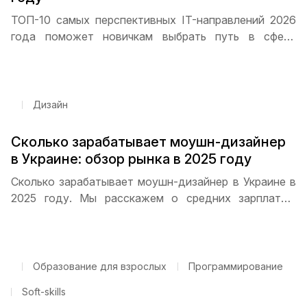
ТОП-10 самых перспективных IT-направлений 2026
года поможет новичкам выбрать путь в сфере
технологий. Программирование, дизайн,
кибербезопасность, Data Science и DevOps — какие
специальности пользуются наибольшим спросом и
как начать карьеру с нуля
Дизайн
Сколько зарабатывает моушн-дизайнер
в Украине: обзор рынка в 2025 году
Сколько зарабатывает моушн-дизайнер в Украине в
2025 году. Мы расскажем о средних зарплатах,
распределении по опыту, перспективах фриланса и
удаленной работы, а также дадим советы, как
быстро прокачать навыки и получить высокий доход.
Образование для взрослых
Программирование
Soft-skills