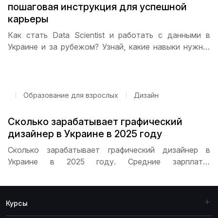
пошаговая инструкция для успешной
карьеры
Как стать Data Scientist и работать с данными в
Украине и за рубежом? Узнай, какие навыки нужны,
как составлять портфолио, проходить стажировку и
найти первую работу. Пошаговая инструкция и
советы от ITSTEP Academy помогут начать карьеру.
Образование для взрослых
Дизайн
Сколько зарабатывает графический
дизайнер в Украине в 2025 году
Сколько зарабатывает графический дизайнер в
Украине в 2025 году. Средние зарплаты,
распределение по уровню опыта, влияние города на
доходы, перспективы карьерного роста и
особенности работы на фрилансе для дизайнеров
Курсы
разных уровней