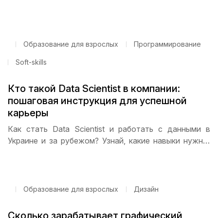
распределении по опыту, перспективах фриланса и
удаленной работы, а также дадим советы, как
быстро прокачать навыки и получить высокий доход.
Образование для взрослых
Программирование
Soft-skills
Кто такой Data Scientist в компании:
пошаговая инструкция для успешной
карьеры
Как стать Data Scientist и работать с данными в
Украине и за рубежом? Узнай, какие навыки нужны,
как составлять портфолио, проходить стажировку и
найти первую работу. Пошаговая инструкция и
советы от ITSTEP Academy помогут начать карьеру.
Образование для взрослых
Дизайн
Сколько зарабатывает графический