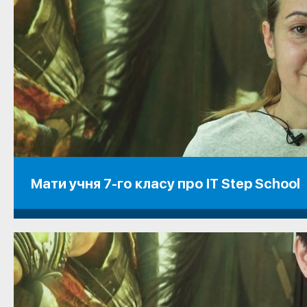
Мати учня 7-го класу про IT Step School