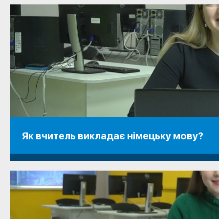
Як вчитель викладає німецьку мову?