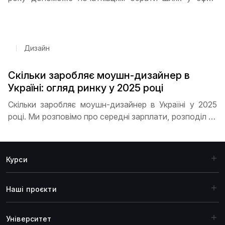
технологій. Програмування, дизайн, кібербезпека,
Data Science та DevOps - які спеціальності
користуються найбільшим попитом та як почати
кар’єру з нуля
Дизайн
Скільки заробляє моушн-дизайнер в
Україні: огляд ринку у 2025 році
Скільки заробляє моушн-дизайнер в Україні у 2025
році. Ми розповімо про середні зарплати, розподіл за
досвідом, перспективи фрилансу та віддаленої
роботи, а також поради, як швидко прокачати
навички й отримати високий дохід
Курси
Наші проєкти
Університет