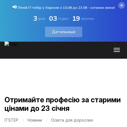
📢
Літній IT-табір у Харкові з 10.08 до 23.08 - остання зміна!
3
03
19
днів
годин
хвилин
Детальніше
Отримайте професію за старими
цінами до 23 січня
ITSTEP
Новини
Освіта для дорослих