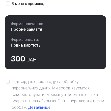
В мене є промокод
Форма навчання:
Пробне заняття
Форма оплати:
Повна вартість
300
UAH
Підтвердіть свою згоду на обробку
персональних даних. Ми зобов'язуємося
використовувати отриману інформацію тільки
всередині нашої компанії , і не передавати третім
особам.
Детальніше