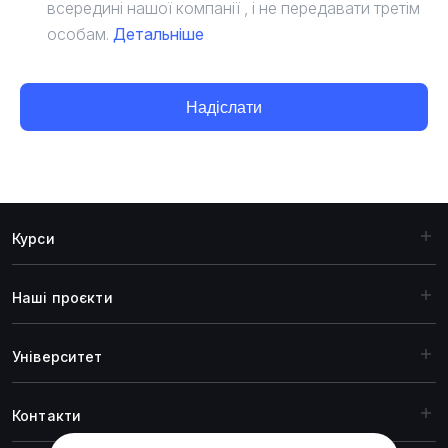
всередині нашої компанії , і не передавати третім
особам.
Детальніше
Надіслати
Курси
Наші проєкти
Університет
Контакти