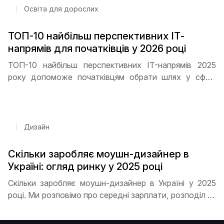
Освіта для дорослих
ТОП-10 найбільш перспективних ІТ-
напрямів для початківців у 2026 році
ТОП-10 найбільш перспективних IT-напрямів 2025
року допоможе початківцям обрати шлях у сфері
технологій. Програмування, дизайн, кібербезпека,
Data Science та DevOps - які спеціальності
користуються найбільшим попитом та як почати
кар’єру з нуля
Дизайн
Скільки заробляє моушн-дизайнер в
Україні: огляд ринку у 2025 році
Скільки заробляє моушн-дизайнер в Україні у 2025
році. Ми розповімо про середні зарплати, розподіл за
досвідом, перспективи фрилансу та віддаленої
роботи, а також поради, як швидко прокачати