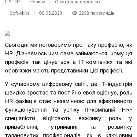
ITSTEP
Новини
Освіта для дорослих
Soft-skills
09.06.2023
2208 переглядів
Сьогодні ми поговоримо про таку професію, як
HR. Дізнаємось чим саме займаються, чому ця
професія так цінується в IT-компаніях та які
обов’язки мають представники цієї професії.
У сучасному цифровому світі, де ІТ-індустрія
швидко зростає та постійно еволюціонує, роль
HR-фахівців стає незамінною для ефективного
функціонування та успіху IT-компаній. HR-
спеціалісти відіграють важливу роль у
привабленні, утриманні та розвитку
талановитих професіоналів, які є ключовим