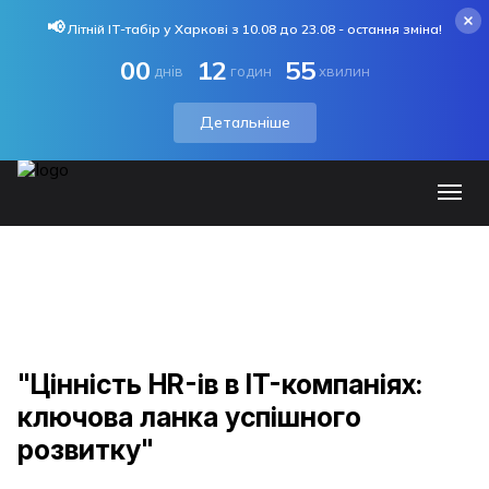
📢
Літній IT-табір у Харкові з 10.08 до 23.08 - остання зміна!
00
12
55
днів
годин
хвилин
Детальніше
"Цінність HR-ів в IT-компаніях:
ключова ланка успішного
розвитку"