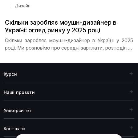
кар’єру з нуля
Дизайн
Скільки заробляє моушн-дизайнер в
Україні: огляд ринку у 2025 році
Скільки заробляє моушн-дизайнер в Україні у 2025
році. Ми розповімо про середні зарплати, розподіл за
досвідом, перспективи фрилансу та віддаленої
роботи, а також поради, як швидко прокачати
навички й отримати високий дохід
Курси
Наші проєкти
Університет
Контакти