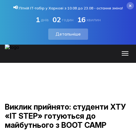
📢
Літній IT-табір у Харкові з 10.08 до 23.08 - остання зміна!
1
02
16
днів
годин
хвилин
Детальніше
Виклик прийнято: студенти ХТУ
«IT STEP» готуються до
майбутнього з BOOT CAMP