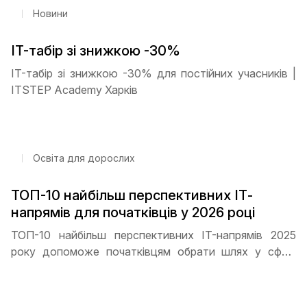
Новини
IT-табір зі знижкою -30%
IT-табір зі знижкою -30% для постійних учасників |
ITSTEP Academy Харків
Освіта для дорослих
ТОП-10 найбільш перспективних ІТ-
напрямів для початківців у 2026 році
ТОП-10 найбільш перспективних IT-напрямів 2025
року допоможе початківцям обрати шлях у сфері
технологій. Програмування, дизайн, кібербезпека,
Data Science та DevOps - які спеціальності
користуються найбільшим попитом та як почати