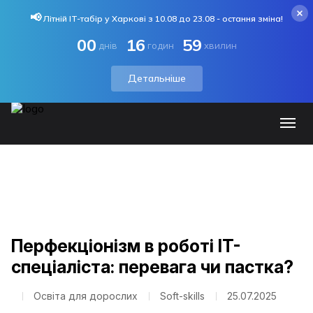
📢
Літній IT-табір у Харкові з 10.08 до 23.08 - остання зміна!
00
16
59
днів
годин
хвилин
Детальніше
Перфекціонізм в роботі IT-
спеціаліста: перевага чи пастка?
Освіта для дорослих
Soft-skills
25.07.2025