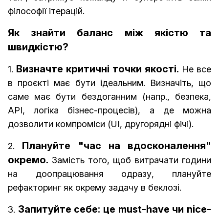
філософії ітерацій.
Як знайти баланс між якістю та
швидкістю?
Визначте критичні точки якості.
1.
Не все
в проєкті має бути ідеальним. Визначіть, що
саме має бути бездоганним (напр., безпека,
API, логіка бізнес-процесів), а де можна
дозволити компроміси (UI, другорядні фічі).
Плануйте "час на вдосконалення"
2.
окремо.
Замість того, щоб витрачати години
на доопрацювання одразу, плануйте
рефакторинг як окрему задачу в беклозі.
Запитуйте себе: це must-have чи nice-
3.