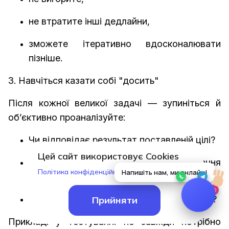
не втратите інші дедлайни,
зможете ітеративно вдосконалювати
пізніше.
3. Навчіться казати собі "досить"
Після кожної великої задачі — зупиніться й
об’єктивно проаналізуйте:
Чи відповідає результат поставленій цілі?
Цей сайт використовує Cookies
Чи справді подальше доопрацювання
Політика конфіденційності
змінить якість?
Чи це просто відкладання моменту здачі?
Прийняти
Приклад: у тестуванні не завжди потрібно