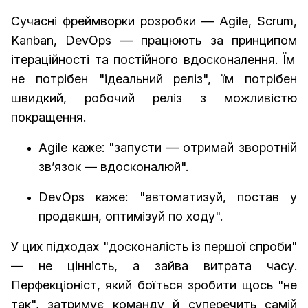
Сучасні фреймворки розробки — Agile, Scrum,
Kanban, DevOps — працюють за принципом
ітераційності
та
постійного вдосконалення
. Їм
не потрібен "ідеальний реліз", їм потрібен
швидкий, робочий реліз з можливістю
покращення.
Agile каже:
"запусти — отримай зворотній
зв’язок — вдосконалюй".
DevOps каже:
"автоматизуй, постав у
продакшн, оптимізуй по ходу".
У цих підходах "досконалість із першої спроби"
— не цінність, а зайва витрата часу.
Перфекціоніст, який боїться зробити щось "не
так", затримує команду й суперечить самій