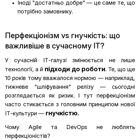
Іноді "достатньо добре" — це саме те, що
потрібно замовнику.
Перфекціонізм vs гнучкість: що
важливіше в сучасному IT?
У сучасній ІТ-галузі змінюється не лише
підходи до роботи
технології, а й
. Те, що ще
10 років тому вважалося нормою — наприклад,
тижневе "шліфування" релізу — сьогодні
розглядається як ризик. І тут перфекціонізм
часто стикається з головним принципом нової
гнучкістю.
ІТ-культури —
Чому Agile та DevOps не люблять
перфекціоністів?